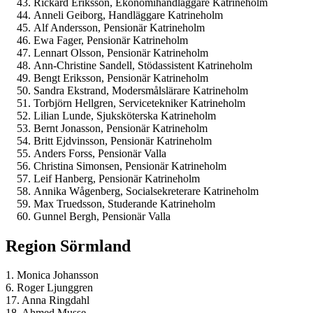
Rickard Eriksson, Ekonomihandläggare Katrineholm
Anneli Geiborg, Handläggare Katrineholm
Alf Andersson, Pensionär Katrineholm
Ewa Fager, Pensionär Katrineholm
Lennart Olsson, Pensionär Katrineholm
Ann-Christine Sandell, Stödassistent Katrineholm
Bengt Eriksson, Pensionär Katrineholm
Sandra Ekstrand, Modersmålslärare Katrineholm
Torbjörn Hellgren, Servicetekniker Katrineholm
Lilian Lunde, Sjuksköterska Katrineholm
Bernt Jonasson, Pensionär Katrineholm
Britt Ejdvinsson, Pensionär Katrineholm
Anders Forss, Pensionär Valla
Christina Simonsen, Pensionär Katrineholm
Leif Hanberg, Pensionär Katrineholm
Annika Wågenberg, Socialsekreterare Katrineholm
Max Truedsson, Studerande Katrineholm
Gunnel Bergh, Pensionär Valla
Region Sörmland
1. Monica Johansson
6. Roger Ljunggren
17. Anna Ringdahl
18. Ahmed Musse