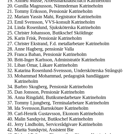
Ahmed Musse, Arbetsmarknadscoach Katrineholm
Gunilla Magnusson, Nämndeman Katrineholm
Tommy Eriksson, Pensionär Katrineholm
Mariam Yassin Mahi, Registrator Katrineholm
Emil Svensson, VVS-konsult Katrineholm
Linda Rosenlund, Sjuksköterska Katrineholm
Christer Johansson, Butikschef Sköldinge
Karin Frisk, Pensionär Katrineholm
Christer Ekstrand, F.d. metallarbetare Katrineholm
Anne Hagberg, pensionär Valla
Franca Baban, Pensionär Katrineholm
Britt-Inger Karlsson, Administratör Katrineholm
Liban Omar, Läkare Katrineholm
Katarina Rosenlund-Svensson, Undersköterska Strångsjö
Mohammad Mohammad, pedagogisk handläggare
Katrineholm
Barbro Skogberg, Pensionär Katrineholm
Dan Jonsson, Pensionär Katrineholm
Anna Ringdahl, Butiksmedarbetare Katrineholm
Tommy Ljungberg, Terminalarbetare Katrineholm
Ida Svensson,Barnskötare Katrineholm
Carl-Henrik Gustavsson, Ekonom Katrineholm
Malin Sandqvist, Butikschef Katrineholm
Jerry Lindholm, Servicerådgivare Katrineholm
Marita Sundqvist, Assistent Bie